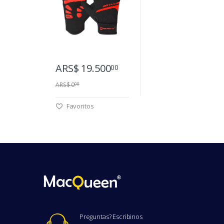
ARS$ 19.500
00
ARS$ 0
00
Favoritos
Preguntas? Escribinos