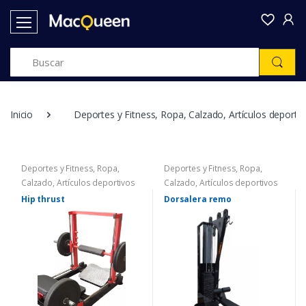
Inicio
Deportes y Fitness, Ropa, Calzado, Artículos deporti
Deportes y Fitness, Ropa,
Deportes y Fitness, Ropa,
Calzado, Artículos deportivos
Calzado, Artículos deportivos
Hip thrust
Dorsalera remo