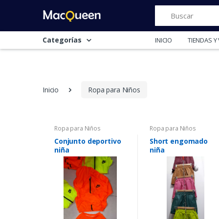
Buscar
Categorías
INICIO
TIENDAS 
Inicio
Ropa para Niños
Ropa para Niños
Ropa para Niños
Conjunto deportivo
Short engomado
niña
niña