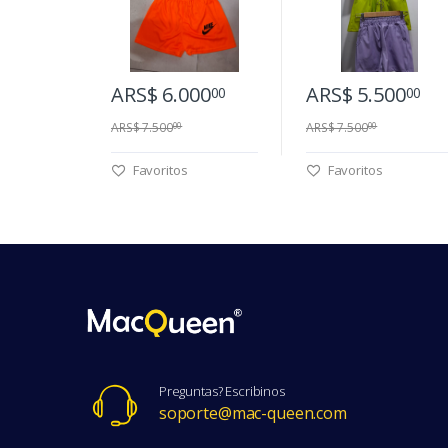
ARS$ 6.000
ARS$ 5.500
00
00
ARS$ 7.500
ARS$ 7.500
00
00
Favoritos
Favoritos
Preguntas? Escribinos
soporte@mac-queen.com