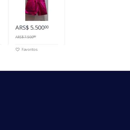
ARS$ 5.500
00
ARS$ 7.500
00
Favoritos