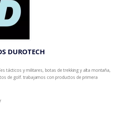
OS DUROTECH
s tácticos y militares, botas de trekking y alta montaña,
tos de golf. trabajamos con productos de primera
r