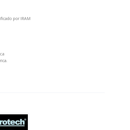
tificado por IRAM
ica
rica.