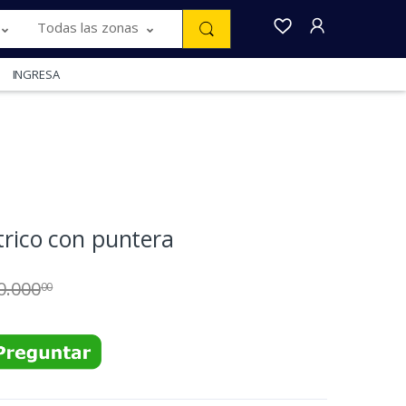
Todas las zonas
INGRESA
trico con puntera
0.000
00