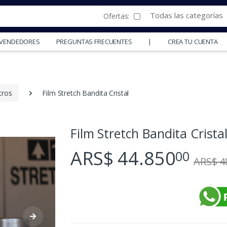
Todas las categorías
Ofertas:
Y VENDEDORES
PREGUNTAS FRECUENTES
|
CREA TU CUENTA
tros
Film Stretch Bandita Cristal
Film Stretch Bandita Crista
ARS$ 44.850
00
ARS$ 4